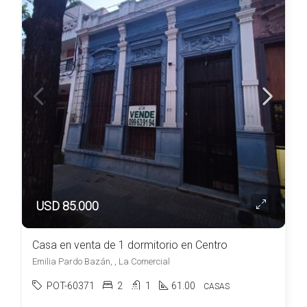
USD 85.000
Casa en venta de 1 dormitorio en Centro
Emilia Pardo Bazán, , La Comercial
POT-60371
2
1
61.00
CASAS