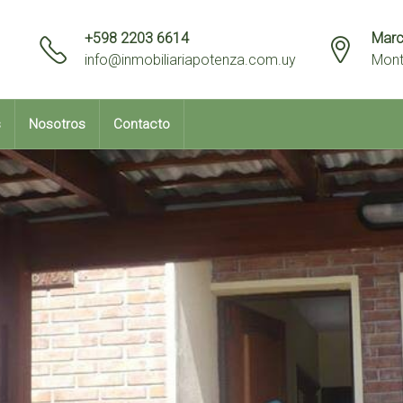
+598 2203 6614
Marc
info@inmobiliariapotenza.com.uy
Mont
s
Nosotros
Contacto