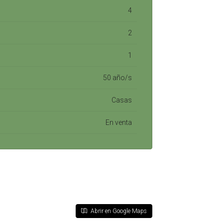
4
2
1
50 año/s
Casas
En venta
Abrir en Google Maps