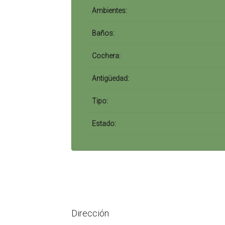
Ambientes:
Baños:
Cochera:
Antigüedad:
Tipo:
Estado:
Dirección