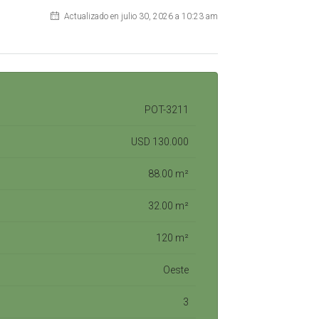
Actualizado en julio 30, 2026 a 10:23 am
POT-3211
USD 130.000
88.00 m²
32.00 m²
120 m²
Oeste
3