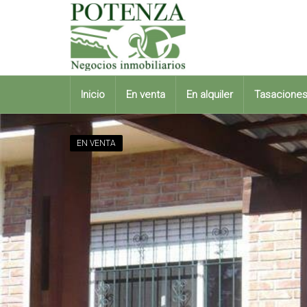
Inicio
En venta
En alquiler
Tasacione
EN VENTA