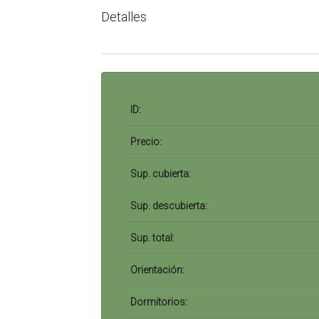
Detalles
ID:
Precio:
Sup. cubierta:
Sup. descubierta:
Sup. total:
Orientación:
Dormitorios: