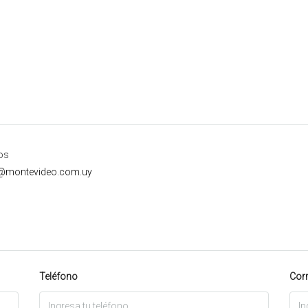
os
i@montevideo.com.uy
Teléfono
Corr