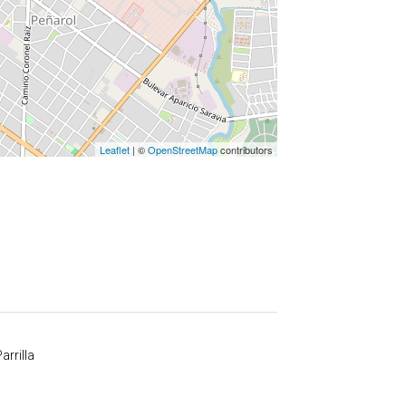
Leaflet
| ©
OpenStreetMap
contributors
arrilla