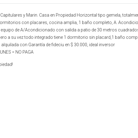
itulares y Marin. Casa en Propiedad Horizontal tipo gemela, totalmente i
 dormitorios con placares, cocina amplia, 1 baño completo, A. Acondici
an y equipo de A/Acondicionado con salida a patio de 30 metros cuadra
ro a su vez todo integrado tiene 1 dormitorio sin placard,1 baño comp
alquilada con Garantía de fideciu en $ 30.000, ideal inversor
MUNES = NO PAGA
piedad!