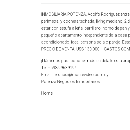
INMOBILIARIA POTENZA, Adolfo Rodríguez entre Cap
perimetral y cochera techada, living mediano, 2
estar con estufa a leña, parrillero, horno de p
pequeño apartamento independiente de la casa pe
acondicionado, ideal persona sola o pareja. Esta 
PRECIO DE VENTA: U$S 130.000 – GASTOS CO
¡Llámenos para conocer más en detalle esta pro
Tel: +598 99639194
Email: fercucci@montevideo.com.uy
Potenza Negocios Inmobiliarios
Home