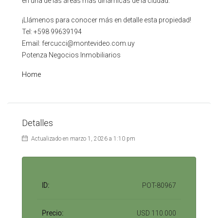
en una de las áreas más dinámicas de la ciudad.
¡Llámenos para conocer más en detalle esta propiedad!
Tel: +598 99639194
Email: fercucci@montevideo.com.uy
Potenza Negocios Inmobiliarios
Home
Detalles
Actualizado en marzo 1, 2026 a 1:10 pm
ID:
POT-80967
Precio:
USD 110.000