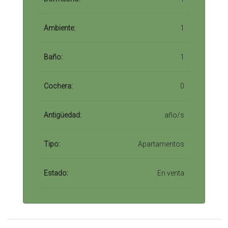
Ambiente:
1
Baño:
1
Cochera:
0
Antigüedad:
año/s
Tipo:
Apartamentos
Estado:
En venta