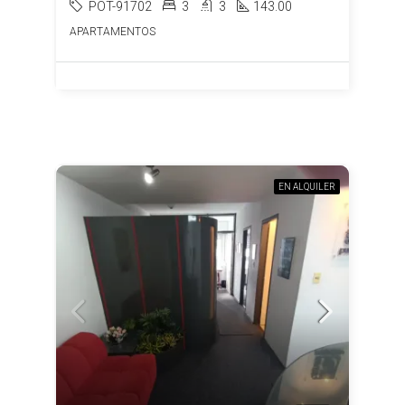
POT-91702
3
3
143.00
APARTAMENTOS
EN ALQUILER