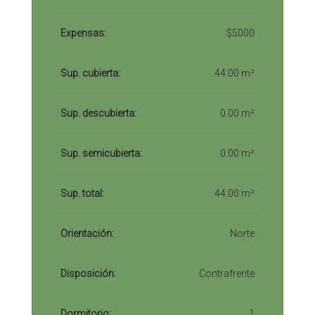
Expensas:
$5000
Sup. cubierta:
44.00 m²
Sup. descubierta:
0.00 m²
Sup. semicubierta:
0.00 m²
Sup. total:
44.00 m²
Orientación:
Norte
Disposición:
Contrafrente
Dormitorio:
1