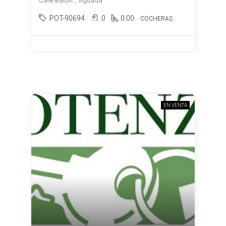
Calle Batoví, , Aguada
POT-90694
0
0.00
COCHERAS
EN VENTA