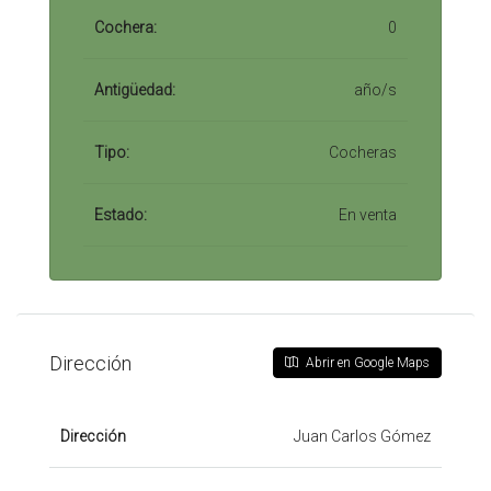
Cochera:
0
Antigüedad:
año/s
Tipo:
Cocheras
Estado:
En venta
Dirección
Abrir en Google Maps
Dirección
Juan Carlos Gómez