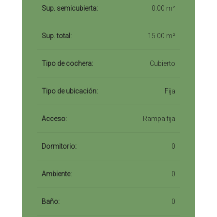
Sup. semicubierta:
0.00 m²
Sup. total:
15.00 m²
Tipo de cochera:
Cubierto
Tipo de ubicación:
Fija
Acceso:
Rampa fija
Dormitorio:
0
Ambiente:
0
Baño:
0