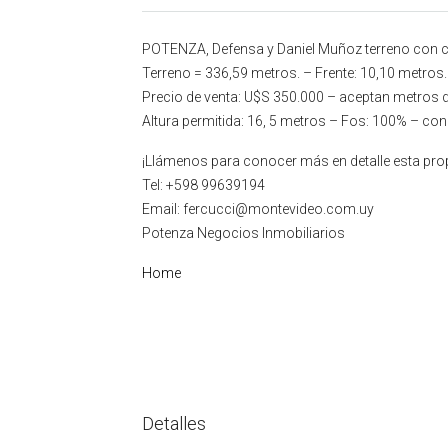
POTENZA, Defensa y Daniel Muñoz terreno con cas
Terreno = 336,59 metros. – Frente: 10,10 metros.
Precio de venta: U$S 350.000 – aceptan metros 
Altura permitida: 16, 5 metros – Fos: 100% – con
¡Llámenos para conocer más en detalle esta pro
Tel: +598 99639194
Email: fercucci@montevideo.com.uy
Potenza Negocios Inmobiliarios
Home
Detalles