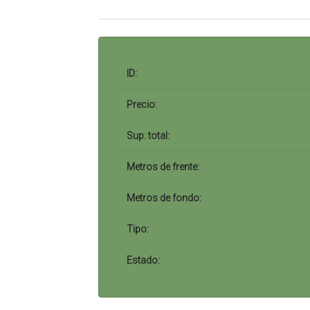
ID:
Precio:
Sup. total:
Metros de frente:
Metros de fondo:
Tipo:
Estado: