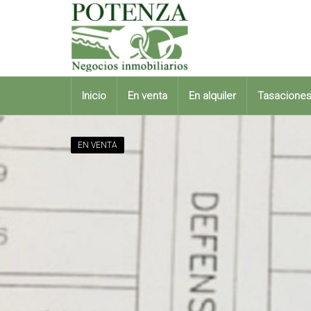
Inicio
En venta
En alquiler
Tasacione
EN VENTA