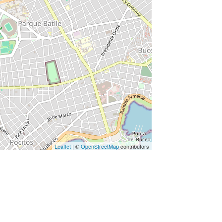
Leaflet
| ©
OpenStreetMap
contributors