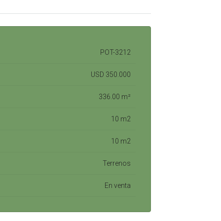
POT-3212
USD 350.000
336.00 m²
10 m2
10 m2
Terrenos
En venta