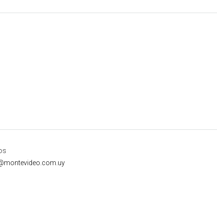
os
i@montevideo.com.uy