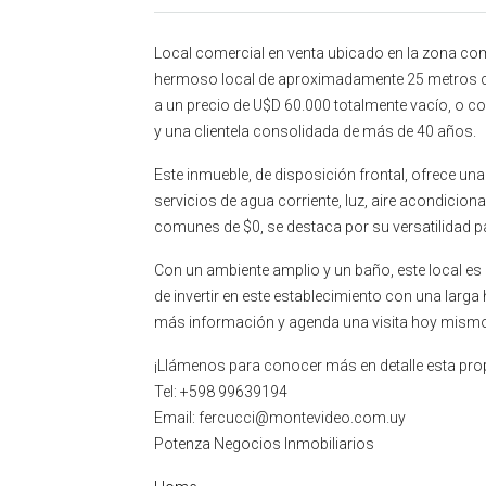
Local comercial en venta ubicado en la zona come
hermoso local de aproximadamente 25 metros cua
a un precio de U$D 60.000 totalmente vacío, o con
y una clientela consolidada de más de 40 años.
Este inmueble, de disposición frontal, ofrece una
servicios de agua corriente, luz, aire acondicion
comunes de $0, se destaca por su versatilidad p
Con un ambiente amplio y un baño, este local e
de invertir en este establecimiento con una larga
más información y agenda una visita hoy mism
¡Llámenos para conocer más en detalle esta pro
Tel: +598 99639194
Email: fercucci@montevideo.com.uy
Potenza Negocios Inmobiliarios