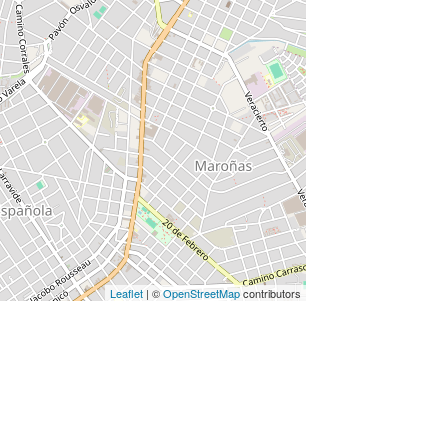
Leaflet
| ©
OpenStreetMap
contributors