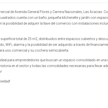
rcial de Avenida General Flores y Carrera Nacionales, Las Acacias. Con
drados cuenta con un baño, pequeña kitchenette y jardín con espacio
 la posibilidad de adquirir la llave del comercio con instalaciones incl
 superficie total de 25 m2, distribuidos entre espacios cubiertos y des
ado, WiFi, alarma y la posibilidad de ser adquirido a través de financiam
ara uso comercial y su cochera semicubierta.
s ideal para emprendedores que buscan un espacio consolidado en una u
 historia en el sector y todas las comodidades necesarias para llevar a
o!
piedad!