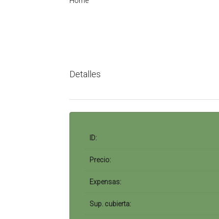
Home
Detalles
ID:
Precio:
Expensas:
Sup. cubierta: