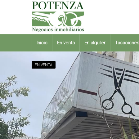
Inicio
En venta
En alquiler
Tasacione
EN VENTA