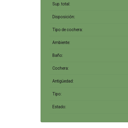
Sup. total:
Disposición:
Tipo de cochera:
Ambiente:
Baño:
Cochera:
Antigüedad:
Tipo:
Estado: