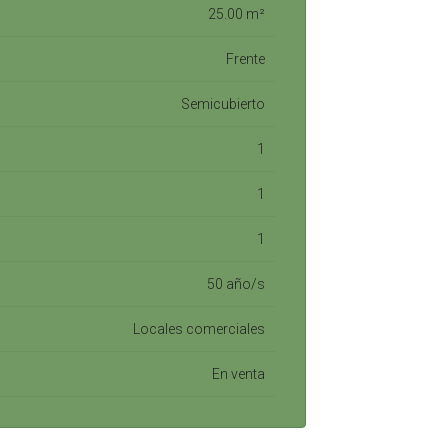
25.00 m²
Frente
Semicubierto
1
1
1
50 año/s
Locales comerciales
En venta